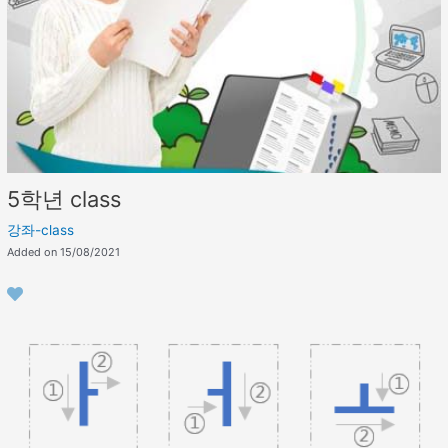
5학년 class
강좌-class
Added on 15/08/2021