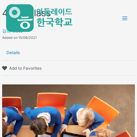
Skip
Main
4학년 class
to
Men
content
강좌-class
Added on 15/08/2021
Details
Add to Favorites