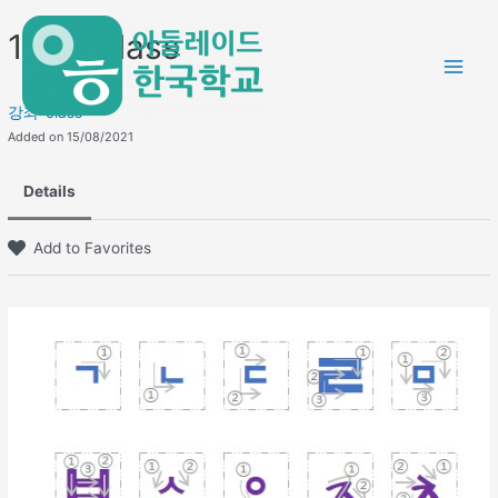
Skip
Main
1학년 class
to
Men
content
강좌-class
Added on 15/08/2021
Details
Add to Favorites