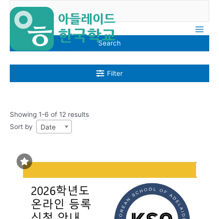
Skip
Posts
Main
to
pagination
Men
content
Search
Filter
Showing 1-6 of 12 results
Sort by
Date